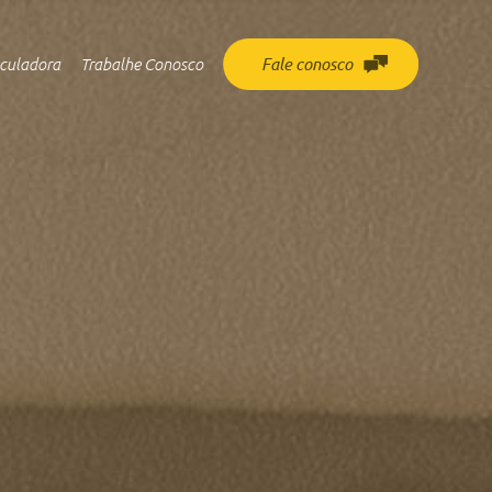
culadora
Trabalhe Conosco
Fale conosco