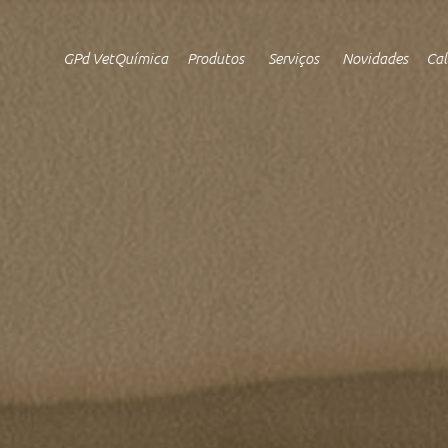
GPd VetQuímica
Produtos
Serviços
Novidades
Cal