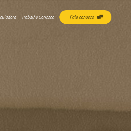
culadora
Trabalhe Conosco
Fale conosco