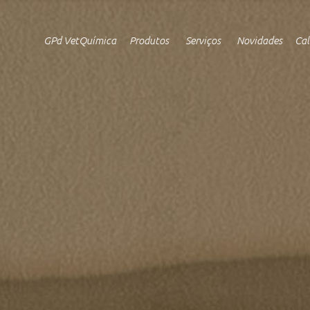
GPd VetQuímica
Produtos
Serviços
Novidades
Cal